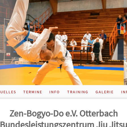
UELLES
TERMINE
INFO
TRAINING
GALERIE
IN
Zen-Bogyo-Do e.V. Otterbach
Bundes­leistungs­zentrum Jiu Jits