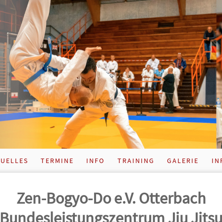
UELLES
TERMINE
INFO
TRAINING
GALERIE
IN
Zen-Bogyo-Do e.V. Otterbach
Bundes­leistungs­zentrum Jiu Jits