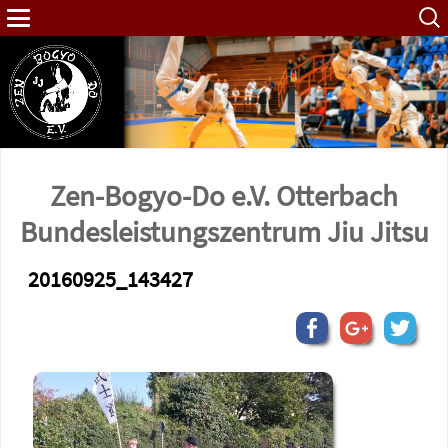
Such
nach:
Zen-Bogyo-Do e.V. Otterbach
Bundes­leistungs­zentrum Jiu Jitsu
20160925_143427