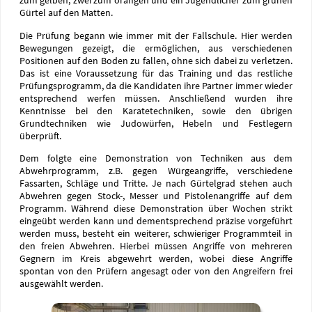
zum gelben, zwei zum orangen und ein Jugendlicher zum grünen
Gürtel auf den Matten.
Die Prüfung begann wie immer mit der Fallschule. Hier werden
Bewegungen gezeigt, die ermöglichen, aus verschiedenen
Positionen auf den Boden zu fallen, ohne sich dabei zu verletzen.
Das ist eine Voraussetzung für das Training und das restliche
Prüfungsprogramm, da die Kandidaten ihre Partner immer wieder
entsprechend werfen müssen. Anschließend wurden ihre
Kenntnisse bei den Karatetechniken, sowie den übrigen
Grundtechniken wie Judowürfen, Hebeln und Festlegern
überprüft.
Dem folgte eine Demonstration von Techniken aus dem
Abwehrprogramm, z.B. gegen Würgeangriffe, verschiedene
Fassarten, Schläge und Tritte. Je nach Gürtelgrad stehen auch
Abwehren gegen Stock-, Messer und Pistolenangriffe auf dem
Programm. Während diese Demonstration über Wochen strikt
eingeübt werden kann und dementsprechend präzise vorgeführt
werden muss, besteht ein weiterer, schwieriger Programmteil in
den freien Abwehren. Hierbei müssen Angriffe von mehreren
Gegnern im Kreis abgewehrt werden, wobei diese Angriffe
spontan von den Prüfern angesagt oder von den Angreifern frei
ausgewählt werden.