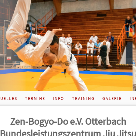
UELLES
TERMINE
INFO
TRAINING
GALERIE
IN
Zen-Bogyo-Do e.V. Otterbach
Bundes­leistungs­zentrum Jiu Jits