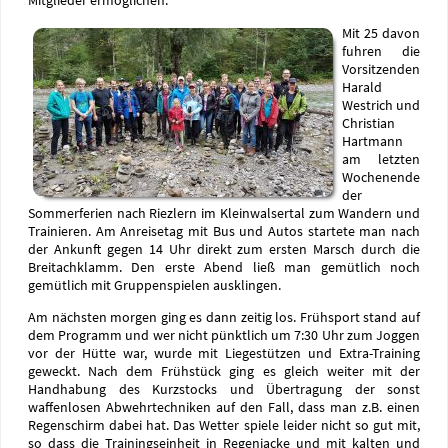
Mitglieder ermöglichen.
Mit 25 davon
fuhren die
Vorsitzenden
Harald
Westrich und
Christian
Hartmann
am letzten
Wochenende
der
Sommerferien nach Riezlern im Kleinwalsertal zum Wandern und
Trainieren. Am Anreisetag mit Bus und Autos startete man nach
der Ankunft gegen 14 Uhr direkt zum ersten Marsch durch die
Breitachklamm. Den erste Abend ließ man gemütlich noch
gemütlich mit Gruppenspielen ausklingen.
Am nächsten morgen ging es dann zeitig los. Frühsport stand auf
dem Programm und wer nicht pünktlich um 7:30 Uhr zum Joggen
vor der Hütte war, wurde mit Liegestützen und Extra-Training
geweckt. Nach dem Frühstück ging es gleich weiter mit der
Handhabung des Kurzstocks und Übertragung der sonst
waffenlosen Abwehrtechniken auf den Fall, dass man z.B. einen
Regenschirm dabei hat. Das Wetter spiele leider nicht so gut mit,
so dass die Trainingseinheit in Regenjacke und mit kalten und