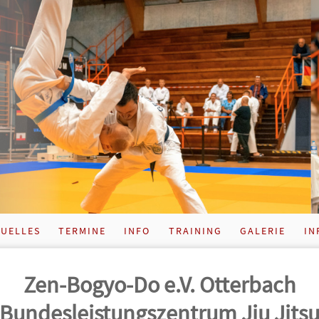
UELLES
TERMINE
INFO
TRAINING
GALERIE
IN
Zen-Bogyo-Do e.V. Otterbach
Bundes­leistungs­zentrum Jiu Jits