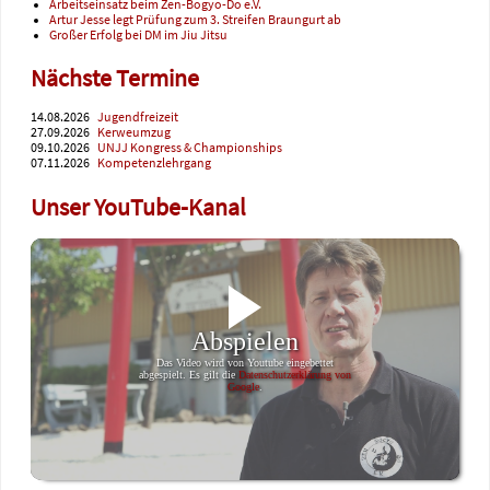
Arbeitseinsatz beim Zen-Bogyo-Do e.V.
Artur Jesse legt Prüfung zum 3. Streifen Braungurt ab
Großer Erfolg bei DM im Jiu Jitsu
Nächste Termine
14.08.2026
Jugendfreizeit
27.09.2026
Kerweumzug
09.10.2026
UNJJ Kongress & Championships
07.11.2026
Kompetenzlehrgang
Unser YouTube-Kanal