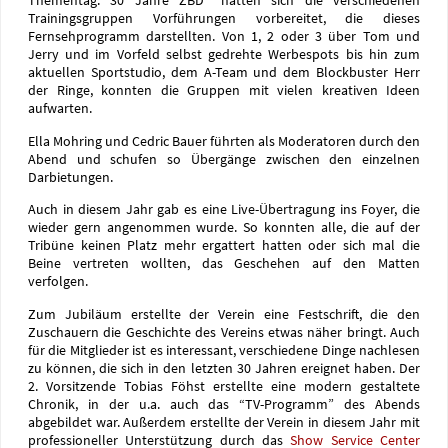
Thementag: 30 Jahre ZBD“ hatten sich die verschiedenen
Trainingsgruppen Vorführungen vorbereitet, die dieses
Fernsehprogramm darstellten. Von 1, 2 oder 3 über Tom und
Jerry und im Vorfeld selbst gedrehte Werbespots bis hin zum
aktuellen Sportstudio, dem A-Team und dem Blockbuster Herr
der Ringe, konnten die Gruppen mit vielen kreativen Ideen
aufwarten.
Ella Mohring und Cedric Bauer führten als Moderatoren durch den
Abend und schufen so Übergänge zwischen den einzelnen
Darbietungen.
Auch in diesem Jahr gab es eine Live-Übertragung ins Foyer, die
wieder gern angenommen wurde. So konnten alle, die auf der
Tribüne keinen Platz mehr ergattert hatten oder sich mal die
Beine vertreten wollten, das Geschehen auf den Matten
verfolgen.
Zum Jubiläum erstellte der Verein eine Festschrift, die den
Zuschauern die Geschichte des Vereins etwas näher bringt. Auch
für die Mitglieder ist es interessant, verschiedene Dinge nachlesen
zu können, die sich in den letzten 30 Jahren ereignet haben. Der
2. Vorsitzende Tobias Föhst erstellte eine modern gestaltete
Chronik, in der u.a. auch das “TV-Programm” des Abends
abgebildet war. Außerdem erstellte der Verein in diesem Jahr mit
professioneller Unterstützung durch das
Show Service Center