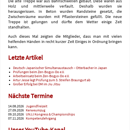
Die alte Treppe war aus Bahnschwellen gebaut. Diese waren aus
Holz und mittlerweile verfault. Deshalb wurden sie
herausgerissen. In Beton wurden Randsteine gesetzt, die
Zwischenräume wurden mit Pflastersteinen gefüllt. Die neue
Treppe ist gelungen und dürfte dem Wetter einige Zeit
standhalten.
Auch dieses Mal zeigten die Mitglieder, dass man mit vielen
helfenden Händen in recht kurzer Zeit Einiges in Ordnung bringen
kann.
Letzte Artikel
Deutsch-Japanischer Simultanaustausch – Otterbacher in Japan
Prüfungen beim Zen-Bogyo-Do e.V.
Arbeitseinsatz beim Zen-Bogyo-Do e.V.
Artur Jesse legt Prüfung zum 3. Streifen Braungurt ab
Großer Erfolg bei DM im Jiu Jitsu
Nächste Termine
14.08.2026
Jugendfreizeit
27.09.2026
Kerweumzug
09.10.2026
UNJJ Kongress & Championships
07.11.2026
Kompetenzlehrgang
Unser YouTube-Kanal