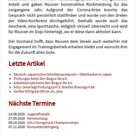
Arbeit und gaben Rouven konstruktive Rückmeldung für das
vergangene Jahr. Aufgrund der Corona-Krise konnte das
Gespräch nicht persönlich stattfinden und wurde von den Dreien
per Video-Konferenz durchgeführt. Deshalb wurde auch das
Geschenk, eine Sporttasche, lediglich virtuell überreicht und wird
für Rouven im Dojo hinterlegt, wo er diese dann abholen kann.
Der Vorstand hofft, dass Rouven dem Verein auch weiterhin mit
Engagement im Trainingsbetrieb erhalten bleibt und wünscht ihm
für die Zukunft alles Gute.
Letzte Artikel
Deutsch-Japanischer Simultanaustausch – Otterbacher in Japan
Prüfungen beim Zen-Bogyo-Do e.V.
Arbeitseinsatz beim Zen-Bogyo-Do e.V.
Artur Jesse legt Prüfung zum 3. Streifen Braungurt ab
Großer Erfolg bei DM im Jiu Jitsu
Nächste Termine
14.08.2026
Jugendfreizeit
27.09.2026
Kerweumzug
09.10.2026
UNJJ Kongress & Championships
07.11.2026
Kompetenzlehrgang