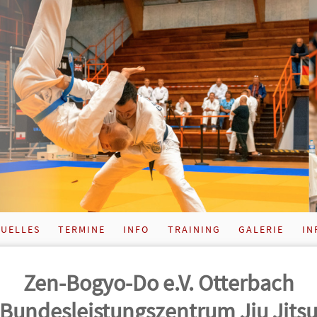
UELLES
TERMINE
INFO
TRAINING
GALERIE
IN
Zen-Bogyo-Do e.V. Otterbach
Bundes­leistungs­zentrum Jiu Jits