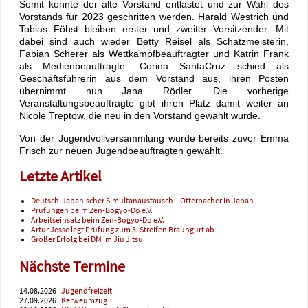
Somit konnte der alte Vorstand entlastet und zur Wahl des
Vorstands für 2023 geschritten werden. Harald Westrich und
Tobias Föhst bleiben erster und zweiter Vorsitzender. Mit
dabei sind auch wieder Betty Reisel als Schatzmeisterin,
Fabian Scherer als Wettkampfbeauftragter und Katrin Frank
als Medienbeauftragte. Corina SantaCruz schied als
Geschäftsführerin aus dem Vorstand aus, ihren Posten
übernimmt nun Jana Rödler. Die vorherige
Veranstaltungsbeauftragte gibt ihren Platz damit weiter an
Nicole Treptow, die neu in den Vorstand gewählt wurde.
Von der Jugendvollversammlung wurde bereits zuvor Emma
Frisch zur neuen Jugendbeauftragten gewählt.
Letzte Artikel
Deutsch-Japanischer Simultanaustausch – Otterbacher in Japan
Prüfungen beim Zen-Bogyo-Do e.V.
Arbeitseinsatz beim Zen-Bogyo-Do e.V.
Artur Jesse legt Prüfung zum 3. Streifen Braungurt ab
Großer Erfolg bei DM im Jiu Jitsu
Nächste Termine
14.08.2026
Jugendfreizeit
27.09.2026
Kerweumzug