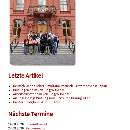
Letzte Artikel
Deutsch-Japanischer Simultanaustausch – Otterbacher in Japan
Prüfungen beim Zen-Bogyo-Do e.V.
Arbeitseinsatz beim Zen-Bogyo-Do e.V.
Artur Jesse legt Prüfung zum 3. Streifen Braungurt ab
Großer Erfolg bei DM im Jiu Jitsu
Nächste Termine
14.08.2026
Jugendfreizeit
27.09.2026
Kerweumzug