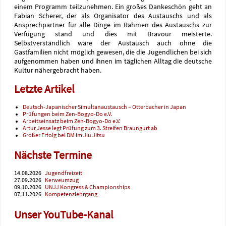
einem Programm teilzunehmen. Ein großes Dankeschön geht an
Fabian Scherer, der als Organisator des Austauschs und als
Ansprechpartner für alle Dinge im Rahmen des Austauschs zur
Verfügung stand und dies mit Bravour meisterte.
Selbstverständlich wäre der Austausch auch ohne die
Gastfamilien nicht möglich gewesen, die die Jugendlichen bei sich
aufgenommen haben und ihnen im täglichen Alltag die deutsche
Kultur nähergebracht haben.
Letzte Artikel
Deutsch-Japanischer Simultanaustausch – Otterbacher in Japan
Prüfungen beim Zen-Bogyo-Do e.V.
Arbeitseinsatz beim Zen-Bogyo-Do e.V.
Artur Jesse legt Prüfung zum 3. Streifen Braungurt ab
Großer Erfolg bei DM im Jiu Jitsu
Nächste Termine
14.08.2026
Jugendfreizeit
27.09.2026
Kerweumzug
09.10.2026
UNJJ Kongress & Championships
07.11.2026
Kompetenzlehrgang
Unser YouTube-Kanal