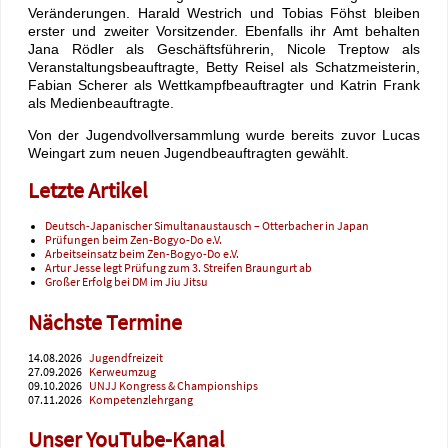
Veränderungen. Harald Westrich und Tobias Föhst bleiben
erster und zweiter Vorsitzender. Ebenfalls ihr Amt behalten
Jana Rödler als Geschäftsführerin, Nicole Treptow als
Veranstaltungsbeauftragte, Betty Reisel als Schatzmeisterin,
Fabian Scherer als Wettkampfbeauftragter und Katrin Frank
als Medienbeauftragte.
Von der Jugendvollversammlung wurde bereits zuvor Lucas
Weingart zum neuen Jugendbeauftragten gewählt.
Letzte Artikel
Deutsch-Japanischer Simultanaustausch – Otterbacher in Japan
Prüfungen beim Zen-Bogyo-Do e.V.
Arbeitseinsatz beim Zen-Bogyo-Do e.V.
Artur Jesse legt Prüfung zum 3. Streifen Braungurt ab
Großer Erfolg bei DM im Jiu Jitsu
Nächste Termine
14.08.2026
Jugendfreizeit
27.09.2026
Kerweumzug
09.10.2026
UNJJ Kongress & Championships
07.11.2026
Kompetenzlehrgang
Unser YouTube-Kanal