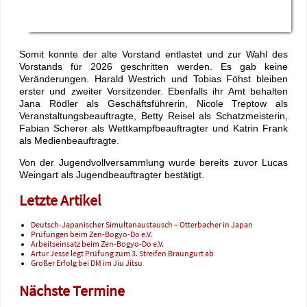
Somit konnte der alte Vorstand entlastet und zur Wahl des
Vorstands für 2026 geschritten werden. Es gab keine
Veränderungen. Harald Westrich und Tobias Föhst bleiben
erster und zweiter Vorsitzender. Ebenfalls ihr Amt behalten
Jana Rödler als Geschäftsführerin, Nicole Treptow als
Veranstaltungsbeauftragte, Betty Reisel als Schatzmeisterin,
Fabian Scherer als Wettkampfbeauftragter und Katrin Frank
als Medienbeauftragte.
Von der Jugendvollversammlung wurde bereits zuvor Lucas
Weingart als Jugendbeauftragter bestätigt.
Letzte Artikel
Deutsch-Japanischer Simultanaustausch – Otterbacher in Japan
Prüfungen beim Zen-Bogyo-Do e.V.
Arbeitseinsatz beim Zen-Bogyo-Do e.V.
Artur Jesse legt Prüfung zum 3. Streifen Braungurt ab
Großer Erfolg bei DM im Jiu Jitsu
Nächste Termine