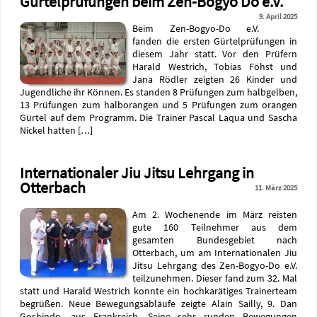
Gürtelprüfungen beim Zen-Bogyo Do e.V.
9. April 2025
Beim Zen-Bogyo-Do e.V.
fanden die ersten Gürtelprüfungen in
diesem Jahr statt. Vor den Prüfern
Harald Westrich, Tobias Föhst und
Jana Rödler zeigten 26 Kinder und
Jugendliche ihr Können. Es standen 8 Prüfungen zum halbgelben,
13 Prüfungen zum halborangen und 5 Prüfungen zum orangen
Gürtel auf dem Programm. Die Trainer Pascal Laqua und Sascha
Nickel hatten […]
Internationaler Jiu Jitsu Lehrgang in
Otterbach
11. März 2025
Am 2. Wochenende im März reisten
gute 160 Teilnehmer aus dem
gesamten Bundesgebiet nach
Otterbach, um am Internationalen Jiu
Jitsu Lehrgang des Zen-Bogyo-Do e.V.
teilzunehmen. Dieser fand zum 32. Mal
statt und Harald Westrich konnte ein hochkarätiges Trainerteam
begrüßen. Neue Bewegungsabläufe zeigte Alain Sailly, 9. Dan
Goshindo, aus Frankreich. Seine sehr runden Bewegungen