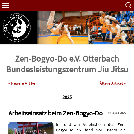
Such
nach:
Zen-Bogyo-Do e.V. Otterbach
Bundes­leistungs­zentrum Jiu Jitsu
« Neuere Artikel
Ältere Artikel »
2025
Arbeitseinsatz beim Zen-Bogyo-Do
23. April 2025
Im und am Vereinsheim des Zen-
Bogyo-Do e.V. fand vor Ostern ein