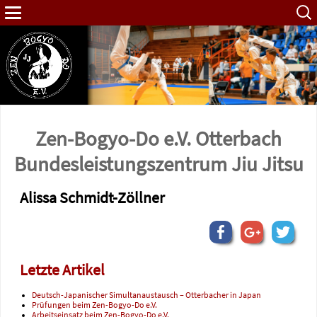
Such
nach:
Zen-Bogyo-Do e.V. Otterbach
Bundes­leistungs­zentrum Jiu Jitsu
Alissa Schmidt-Zöllner
Letzte Artikel
Deutsch-Japanischer Simultanaustausch – Otterbacher in Japan
Prüfungen beim Zen-Bogyo-Do e.V.
Arbeitseinsatz beim Zen-Bogyo-Do e.V.