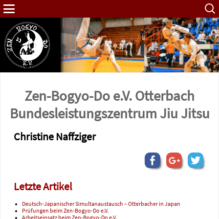
Such
nach:
Zen-Bogyo-Do e.V. Otterbach
Bundes­leistungs­zentrum Jiu Jitsu
Christine Naffziger
Letzte Artikel
Deutsch-Japanischer Simultanaustausch – Otterbacher in Japan
Prüfungen beim Zen-Bogyo-Do e.V.
Arbeitseinsatz beim Zen-Bogyo-Do e.V.