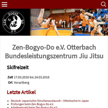
Such
nach:
Zen-Bogyo-Do e.V. Otterbach
Bundes­leistungs­zentrum Jiu Jitsu
Skifreizeit
Zeit
17.03.2016 bis 24.03.2016
Ort
Vorarlberg
Letzte Artikel
Deutsch-Japanischer Simultanaustausch – Otterbacher in Japan
Prüfungen beim Zen-Bogyo-Do e.V.
Arbeitseinsatz beim Zen-Bogyo-Do e.V.