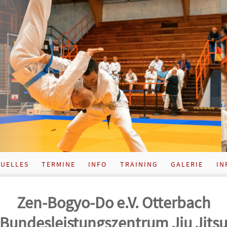
UELLES
TERMINE
INFO
TRAINING
GALERIE
IN
Zen-Bogyo-Do e.V. Otterbach
Bundes­leistungs­zentrum Jiu Jits