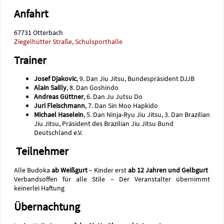
Anfahrt
67731 Otterbach
Ziegelhütter Straße, Schulsporthalle
Trainer
Josef Djakovic
, 9. Dan Jiu Jitsu, Bundespräsident DJJB
Alain Sailly
, 8. Dan Goshindo
Andreas Güttner
, 6. Dan Ju Jutsu Do
Juri Fleischmann
, 7. Dan Sin Moo Hapkido
Michael Haselein
, 5. Dan Ninja-Ryu Jiu Jitsu, 3. Dan Brazilian
Jiu Jitsu, Präsident des Brazilian Jiu Jitsu Bund
Deutschland e.V.
Teilnehmer
Alle Budoka
ab Weißgurt
– Kinder erst
ab 12 Jahren und Gelbgurt
Verbandsoffen für alle Stile – Der Veranstalter übernimmt
keinerlei Haftung
Übernachtung