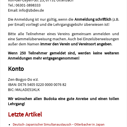
Von-der-Leyen-Str. 23, 67731 Otterbach
Tel.: 06301-3898333
Email: info@zbdev.de
Die Anmeldung ist nur gültig, wenn die
Anmeldung schriftlich
(z.B.
per Email) vorliegt und die Lehrgangsgebühr überwiesen ist!
Bitte alle Teilnehmer eines Vereins gemeinsam anmelden und
eine Sammelüberweisung machen. Auch bei Einzelüberweisungen
außer dem Namen
immer den Verein und Vereinsort angeben
.
Wenn 250 Teilnehmer gemeldet sind, werden keine weiteren
Anmeldungen mehr entgegengenommen!
Konto
Zen-Bogyo-Do e.V.
IBAN: DE76 5405 0220 0000 0076 82
BIC: MALADE51KLK
Wir wünschen allen Budoka eine gute Anreise und einen tollen
Lehrgang!
Letzte Artikel
Deutsch-Japanischer Simultanaustausch – Otterbacher in Japan