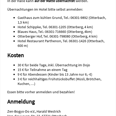
In der Halle kann
auf der Matte übernachtet
werden.
Übernachtungen im Hotel bitte selbst anmelden:
Gasthaus zum kühlen Grund, Tel.: 06301-9892 (Otterbach,
1,5 km)
Hotel Schippke, Tel. 06301-1205 (Otterberg, 4 km)
Blaues Haus, Tel.: 06301-716660 (Otterberg, 4km)
Otterberger Hof, Tel. 06301-798080 (Otterberg, 4 km)
Hotel Restaurant Parthenon, Tel. 06301-1426 (Otterbach,
600 m)
Kosten
30 € für beide Tage, inkl. Übernachtung im Dojo
15 € für Teilnahme an einem Tag
9 € für Abendessen (Kinder bis 13 Jahre nur 6,- €)
3 € für reichhaltiges Frühstücksbuffet (Müsli, Brötchen,
Kuchen, …)
Essen bitte vorher anmelden und bezahlen!
Anmeldung
Zen-Bogyo-Do e.V., Harald Westrich