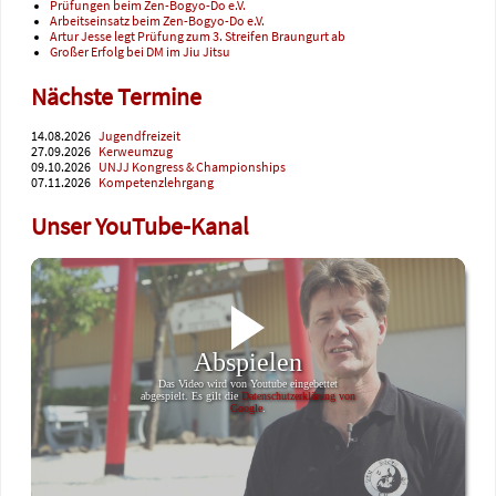
Prüfungen beim Zen-Bogyo-Do e.V.
Arbeitseinsatz beim Zen-Bogyo-Do e.V.
Artur Jesse legt Prüfung zum 3. Streifen Braungurt ab
Großer Erfolg bei DM im Jiu Jitsu
Nächste Termine
14.08.2026
Jugendfreizeit
27.09.2026
Kerweumzug
09.10.2026
UNJJ Kongress & Championships
07.11.2026
Kompetenzlehrgang
Unser YouTube-Kanal