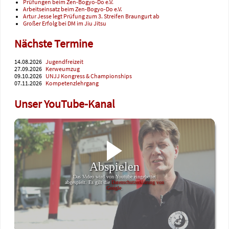
Prüfungen beim Zen-Bogyo-Do e.V.
Arbeitseinsatz beim Zen-Bogyo-Do e.V.
Artur Jesse legt Prüfung zum 3. Streifen Braungurt ab
Großer Erfolg bei DM im Jiu Jitsu
Nächste Termine
14.08.2026
Jugendfreizeit
27.09.2026
Kerweumzug
09.10.2026
UNJJ Kongress & Championships
07.11.2026
Kompetenzlehrgang
Unser YouTube-Kanal