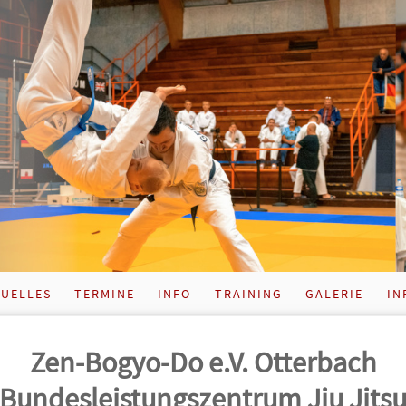
UELLES
TERMINE
INFO
TRAINING
GALERIE
IN
Zen-Bogyo-Do e.V. Otterbach
Bundes­leistungs­zentrum Jiu Jits