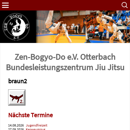
Such
nach:
Zen-Bogyo-Do e.V. Otterbach
Bundes­leistungs­zentrum Jiu Jitsu
braun2
Nächste Termine
14.08.2026
Jugendfreizeit
27.09.2026
Kerweumzug