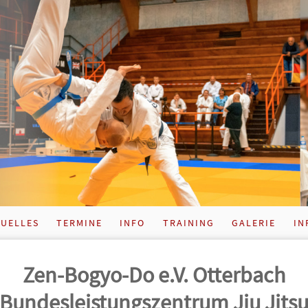
UELLES
TERMINE
INFO
TRAINING
GALERIE
IN
Zen-Bogyo-Do e.V. Otterbach
Bundes­leistungs­zentrum Jiu Jits