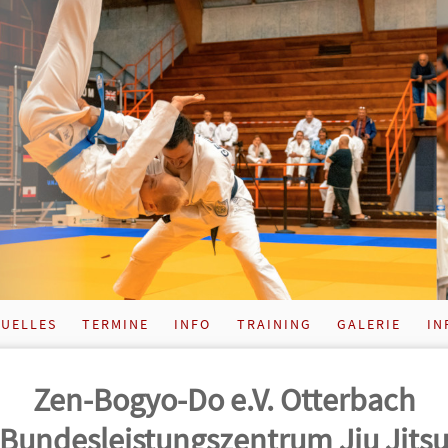
UELLES
TERMINE
INFO
TRAINING
GALERIE
IN
Zen-Bogyo-Do e.V. Otterbach
Bundes­leistungs­zentrum Jiu Jits