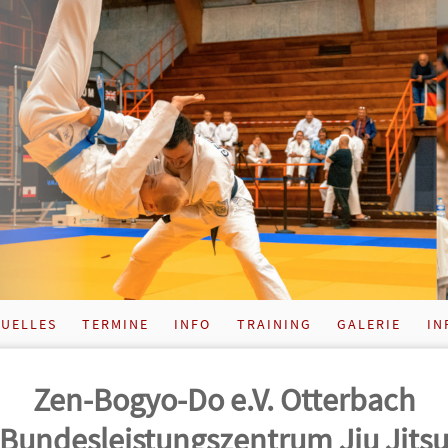
UELLES
TERMINE
INFO
TRAINING
GALERIE
IN
Zen-Bogyo-Do e.V. Otterbach
Bundes­leistungs­zentrum Jiu Jits