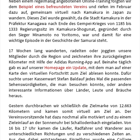
Neben einem regelmäßig angebotenen Online-Training folgten wir
dem
Beispiel eines befreundeten Vereins
und riefen im Februar
dazu auf, gemeinsam virtuell nach Kamakura in Japan zu
wandern. Dieses Ziel wurde gewählt, da die Stadt Kamakura in der
Präfektur Kanagawa nach Ende des Gempei-Krieges von 1185 bis
1333 Regierungssitz im Kamakura-Shogunat, gegründet durch
den Sieger Minamoto no Yoritomo, war und damit für eine
wichtige Episode in der Geschichte der Samurai steht.
17 Wochen lang wanderten, radelten oder joggten unsere
Mitglieder durch die Region und zeichneten ihre zurückgelegten
Kilometer mit Hilfe der Adidas Running-App auf. Beinahe täglich
gab es auf unserer
Homepage ein Update
, mit dem man auf einer
Karte den virtuellen Fortschritt zum Ziel ablesen konnte. Dafür
suchte unser Kassenwart Stefan Baldauf jedes Mal die passenden
Sehenswürdigkeiten, die man besuchen könnte, oder andere
interessante Informationen über Länder, Leute und Bräuche
heraus.
Gestern durchbrachen wir schließlich die Zielmarke von 12.663
Kilometern und kamen somit virtuell am Ziel an. Der
Vereinsvorsitzende hat dazu nochmal alle motiviert und zu einem
Zieleinlauf an der Sonnenuhr bei Schallodenbach eingeladen. Von
16 bis 17 Uhr kamen die Läufer, Radfahrer und Wanderer aus
unterschiedlichen Richtungen und zu verschiedenen Zeiten an.
Aus den dabei entstandenen Einzelfotos wurde eine Collage