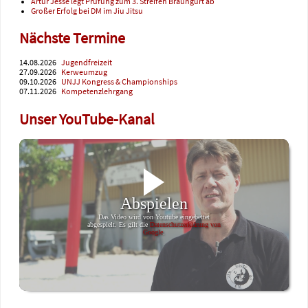
Artur Jesse legt Prüfung zum 3. Streifen Braungurt ab
Großer Erfolg bei DM im Jiu Jitsu
Nächste Termine
14.08.2026
Jugendfreizeit
27.09.2026
Kerweumzug
09.10.2026
UNJJ Kongress & Championships
07.11.2026
Kompetenzlehrgang
Unser YouTube-Kanal