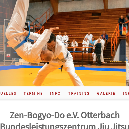
UELLES
TERMINE
INFO
TRAINING
GALERIE
IN
Zen-Bogyo-Do e.V. Otterbach
Bundes­leistungs­zentrum Jiu Jits