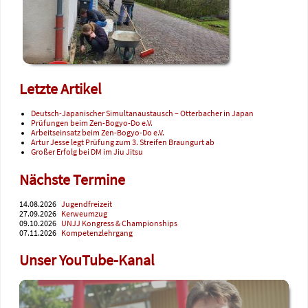
Letzte Artikel
Deutsch-Japanischer Simultanaustausch – Otterbacher in Japan
Prüfungen beim Zen-Bogyo-Do e.V.
Arbeitseinsatz beim Zen-Bogyo-Do e.V.
Artur Jesse legt Prüfung zum 3. Streifen Braungurt ab
Großer Erfolg bei DM im Jiu Jitsu
Nächste Termine
14.08.2026
Jugendfreizeit
27.09.2026
Kerweumzug
09.10.2026
UNJJ Kongress & Championships
07.11.2026
Kompetenzlehrgang
Unser YouTube-Kanal