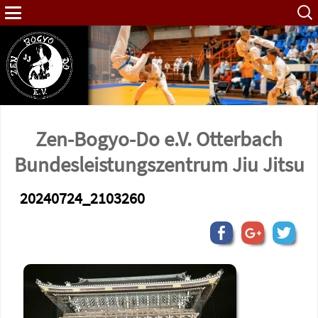
Such
nach:
Zen-Bogyo-Do e.V. Otterbach
Bundes­leistungs­zentrum Jiu Jitsu
20240724_2103260