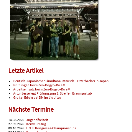
Letzte Artikel
Deutsch-Japanischer Simultanaustausch – Otterbacher in Japan
Prüfungen beim Zen-Bogyo-Do e.V.
Arbeitseinsatz beim Zen-Bogyo-Do e.V.
Artur Jesse legt Prüfung zum 3. Streifen Braungurt ab
Großer Erfolg bei DM im Jiu Jitsu
Nächste Termine
14.08.2026
Jugendfreizeit
27.09.2026
Kerweumzug
09.10.2026
UNJJ Kongress & Championships