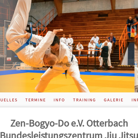
UELLES
TERMINE
INFO
TRAINING
GALERIE
IN
Zen-Bogyo-Do e.V. Otterbach
Bundes­leistungs­zentrum Jiu Jits