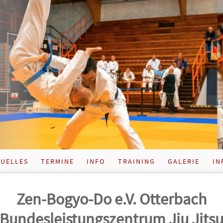
UELLES
TERMINE
INFO
TRAINING
GALERIE
IN
Zen-Bogyo-Do e.V. Otterbach
Bundes­leistungs­zentrum Jiu Jits