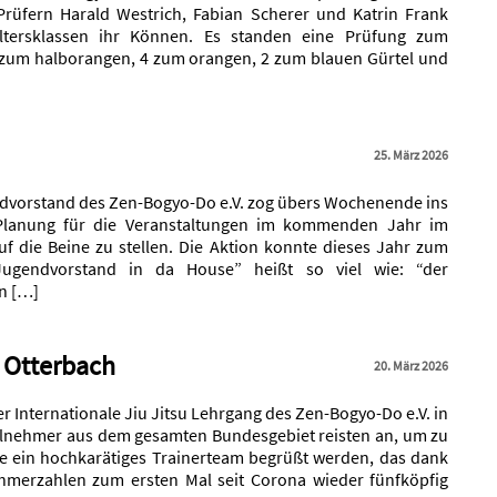
Prüfern Harald Westrich, Fabian Scherer und Katrin Frank
 Altersklassen ihr Können. Es standen eine Prüfung zum
 zum halborangen, 4 zum orangen, 2 zum blauen Gürtel und
25. März 2026
dvorstand des Zen-Bogyo-Do e.V. zog übers Wochenende ins
Planung für die Veranstaltungen im kommenden Jahr im
f die Beine zu stellen. Die Aktion konnte dieses Jahr zum
“Jugendvorstand in da House” heißt so viel wie: “der
in […]
n Otterbach
20. März 2026
r Internationale Jiu Jitsu Lehrgang des Zen-Bogyo-Do e.V. in
eilnehmer aus dem gesamten Bundesgebiet reisten an, um zu
te ein hochkarätiges Trainerteam begrüßt werden, das dank
ehmerzahlen zum ersten Mal seit Corona wieder fünfköpfig