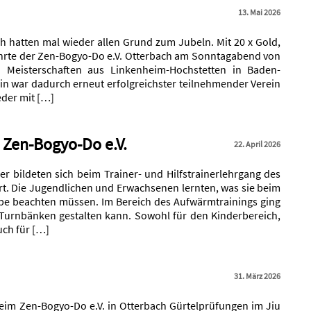
13. Mai 2026
h hatten mal wieder allen Grund zum Jubeln. Mit 20 x Gold,
kehrte der Zen-Bogyo-Do e.V. Otterbach am Sonntagabend von
u Meisterschaften aus Linkenheim-Hochstetten in Baden-
in war dadurch erneut erfolgreichster teilnehmender Verein
der mit […]
s Zen-Bogyo-Do e.V.
22. April 2026
ner bildeten sich beim Trainer- und Hilfstrainerlehrgang des
rt. Die Jugendlichen und Erwachsenen lernten, was sie beim
ppe beachten müssen. Im Bereich des Aufwärmtrainings ging
Turnbänken gestalten kann. Sowohl für den Kinderbereich,
auch für […]
31. März 2026
eim Zen-Bogyo-Do e.V. in Otterbach Gürtelprüfungen im Jiu