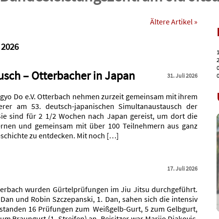
Ältere Artikel »
2026
1
2
0
sch – Otterbacher in Japan
0
31. Juli 2026
gyo Do e.V. Otterbach nehmen zurzeit gemeinsam mit ihrem
herer am 53. deutsch-japanischen Simultanaustausch der
Sie sind für 2 1/2 Wochen nach Japan gereist, um dort die
lernen und gemeinsam mit über 100 Teilnehmern aus ganz
schichte zu entdecken. Mit noch […]
17. Juli 2026
terbach wurden Gürtelprüfungen im Jiu Jitsu durchgeführt.
. Dan und Robin Szczepanski, 1. Dan, sahen sich die intensiv
 standen 16 Prüfungen zum Weißgelb-Gurt, 5 zum Gelbgurt,
m Braungurt (1. Streifen) an. Beisitzer war Marijo Djakovic,