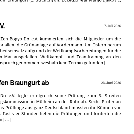
V.
7. Juli 2026
Zen-Bogyo-Do e.V. kümmerten sich die Mitglieder um die
vor allem die Grünanlage auf Vordermann. Um Ostern herum
rbeitseinsatz aufgrund der Wettkampfvorbereitungen für die
im Mai ausgefallen. Wettkampf- und Teamtraining an den
Anspruch genommen, weshalb kein Termin gefunden […]
ifen Braungurt ab
23. Juni 2026
o e.V. legte erfolgreich seine Prüfung zum 3. Streifen
ngskommission in Mülheim an der Ruhr ab. Sechs Prüfer an
hs Prüflinge aus ganz Deutschland mussten ihr Können vor
. Fast vier Stunden liefen die Prüfungen und forderten die
n […]