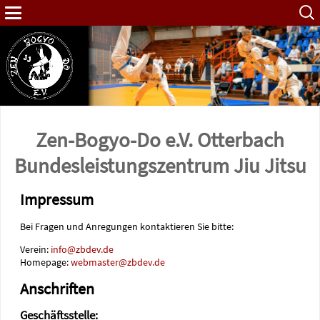
Such
nach:
Zen-Bogyo-Do e.V. Otterbach
Bundes­leistungs­zentrum Jiu Jitsu
Impressum
Bei Fragen und Anregungen kontaktieren Sie bitte:
Verein:
info@zbdev.de
Homepage:
webmaster@zbdev.de
Anschriften
Geschäftsstelle: