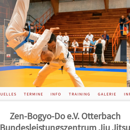
UELLES
TERMINE
INFO
TRAINING
GALERIE
IN
Zen-Bogyo-Do e.V. Otterbach
Bundes­leistungs­zentrum Jiu Jits