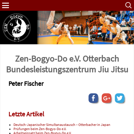
Such
nach:
Zen-Bogyo-Do e.V. Otterbach
Bundes­leistungs­zentrum Jiu Jitsu
Peter Fischer
Letzte Artikel
Deutsch-Japanischer Simultanaustausch – Otterbacher in Japan
Prüfungen beim Zen-Bogyo-Do e.V.
Arbeitseinsatz beim Zen-Bogyo-Do e.V.