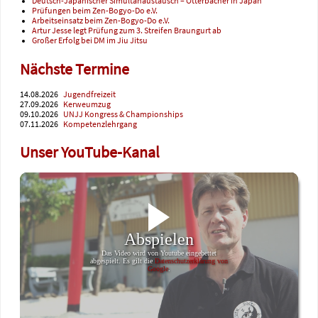
Deutsch-Japanischer Simultanaustausch – Otterbacher in Japan
Prüfungen beim Zen-Bogyo-Do e.V.
Arbeitseinsatz beim Zen-Bogyo-Do e.V.
Artur Jesse legt Prüfung zum 3. Streifen Braungurt ab
Großer Erfolg bei DM im Jiu Jitsu
Nächste Termine
14.08.2026
Jugendfreizeit
27.09.2026
Kerweumzug
09.10.2026
UNJJ Kongress & Championships
07.11.2026
Kompetenzlehrgang
Unser YouTube-Kanal