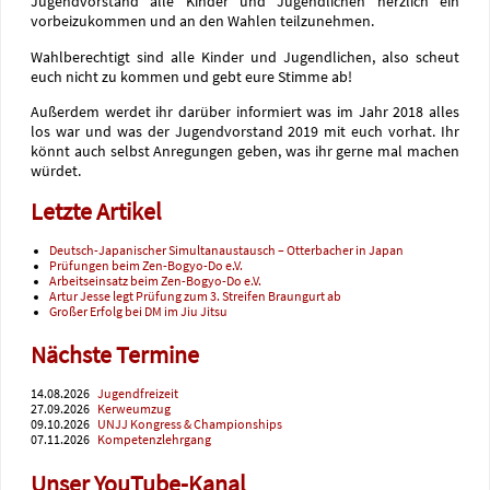
Jugendvorstand alle Kinder und Jugendlichen herzlich ein
vorbeizukommen und an den Wahlen teilzunehmen.
Wahlberechtigt sind alle Kinder und Jugendlichen, also scheut
euch nicht zu kommen und gebt eure Stimme ab!
Außerdem werdet ihr darüber informiert was im Jahr 2018 alles
los war und was der Jugendvorstand 2019 mit euch vorhat. Ihr
könnt auch selbst Anregungen geben, was ihr gerne mal machen
würdet.
Letzte Artikel
Deutsch-Japanischer Simultanaustausch – Otterbacher in Japan
Prüfungen beim Zen-Bogyo-Do e.V.
Arbeitseinsatz beim Zen-Bogyo-Do e.V.
Artur Jesse legt Prüfung zum 3. Streifen Braungurt ab
Großer Erfolg bei DM im Jiu Jitsu
Nächste Termine
14.08.2026
Jugendfreizeit
27.09.2026
Kerweumzug
09.10.2026
UNJJ Kongress & Championships
07.11.2026
Kompetenzlehrgang
Unser YouTube-Kanal