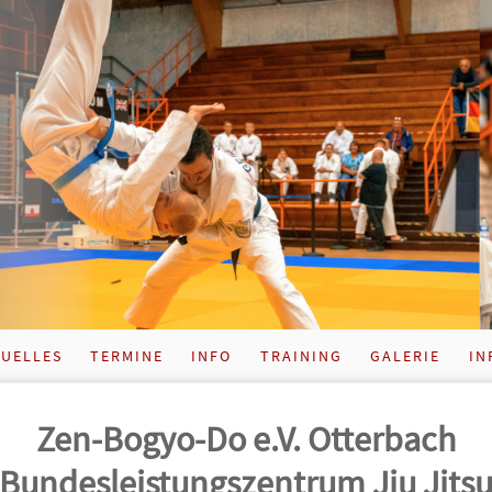
UELLES
TERMINE
INFO
TRAINING
GALERIE
IN
Zen-Bogyo-Do e.V. Otterbach
Bundes­leistungs­zentrum Jiu Jits