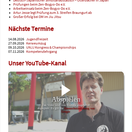
Deutsch-Japanischer Simultanaustausch – Otterbacher in Japan
Prüfungen beim Zen-Bogyo-Do e.V.
Arbeitseinsatz beim Zen-Bogyo-Do e.V.
Artur Jesse legt Prüfung zum 3. Streifen Braungurt ab
Großer Erfolg bei DM im Jiu Jitsu
Nächste Termine
14.08.2026
Jugendfreizeit
27.09.2026
Kerweumzug
09.10.2026
UNJJ Kongress & Championships
07.11.2026
Kompetenzlehrgang
Unser YouTube-Kanal