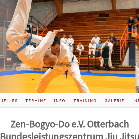
UELLES
TERMINE
INFO
TRAINING
GALERIE
IN
Zen-Bogyo-Do e.V. Otterbach
Bundes­leistungs­zentrum Jiu Jits